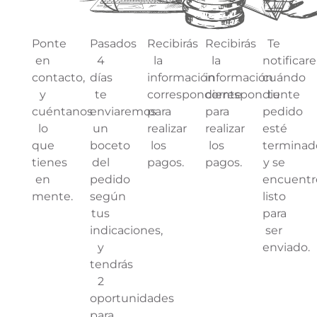
Ponte
Pasados
Recibirás
Recibirás
Te
en
4
la
la
notifica
contacto,
días
información
información
cuándo
y
te
correspondiente
correspondiente
tu
cuéntanos
enviaremos
para
para
pedido
lo
un
realizar
realizar
esté
que
boceto
los
los
terminad
tienes
del
pagos.
pagos.
y se
en
pedido
encuentr
mente.
según
listo
tus
para
indicaciones,
ser
y
enviado.
tendrás
2
oportunidades
para