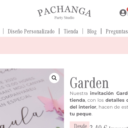
Diseño Personalizado
Tienda
Blog
Preguntas
Garden
Nuestra
invitación Gar
tienda
, con los
detalles 
del interior
, hacen de es
tu peque
.
Desde
3,40
€