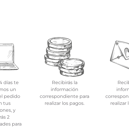
4 días te
Recibirás la
Recib
emos un
información
infor
el pedido
correspondiente para
correspon
n tus
realizar los pagos.
realizar
ones, y
rás 2
ades para