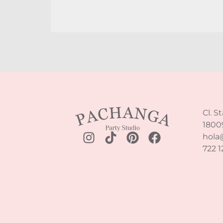
Cl. S
1800
hola
722 1