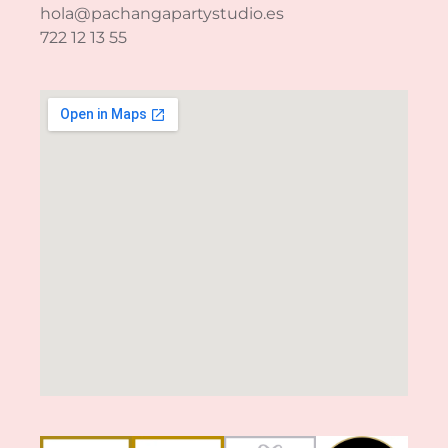
hola@pachangapartystudio.es
722 12 13 55